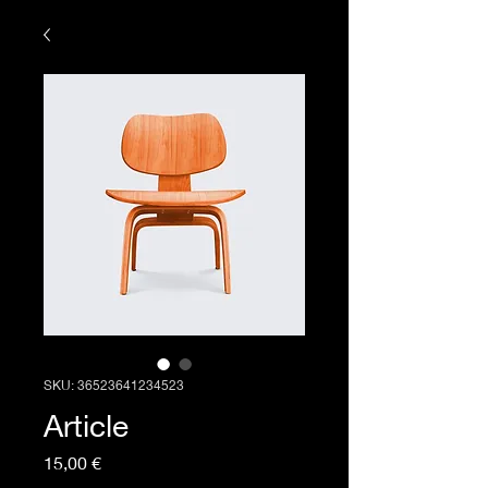
SKU: 36523641234523
Article
Price
15,00 €